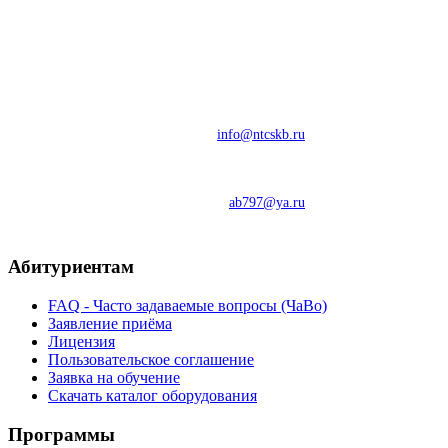
"Научно-Технический Центр
Систем Комплексной Безопасности"
Адрес: 445044, г.Тольятти, ул.Ворошилова, 17, Бизнес Центр
"ЕВРОПА", офис 401/2
Тел: 8-800-550-09-11
e-mail:
info@ntcskb.ru
Моб: 8-929-710-70-70
e-mail:
ab797@ya.ru
Абитуриентам
FAQ - Часто задаваемые вопросы (ЧаВо)
Заявление приёма
Лицензия
Пользовательское соглашение
Заявка на обучение
Скачать каталог оборудования
Программы