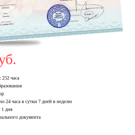
уб.
 252 часа
разования
ор
о 24 часа в сутки 7 дней в неделю
 1 дня
ального документа