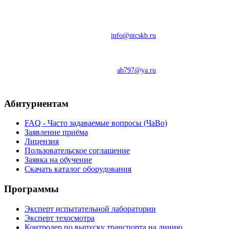
"ЕВРОПА", офис 401/2
Тел: 8-800-550-09-11
e-mail:
info@ntcskb.ru
Моб: 8-929-710-70-70
e-mail:
ab797@ya.ru
Абитуриентам
FAQ - Часто задаваемые вопросы (ЧаВо)
Заявление приёма
Лицензия
Пользовательское соглашение
Заявка на обучение
Скачать каталог оборудования
Программы
Эксперт испытательной лаборатории
Эксперт техосмотра
Контролер по выпуску транспорта на линию