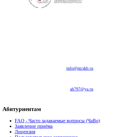
Негосударственное Образовательное Частное Учреждение Центр
Дополнительного Профессионального Образования Специалистов
"Научно-Технический Центр
Систем Комплексной Безопасности"
Адрес: 445044, г.Тольятти, ул.Ворошилова, 17, Бизнес Центр
"ЕВРОПА", офис 401/2
Тел: 8-800-550-09-11
e-mail:
info@ntcskb.ru
Моб: 8-929-710-70-70
e-mail:
ab797@ya.ru
Абитуриентам
FAQ - Часто задаваемые вопросы (ЧаВо)
Заявление приёма
Лицензия